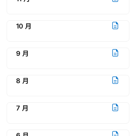
10 月
9 月
8 月
7 月
6 月