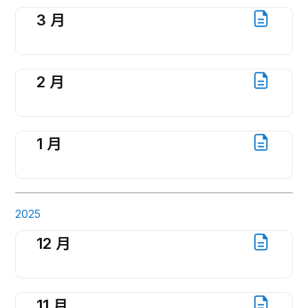
3 月
2 月
1 月
2025
12 月
11 月