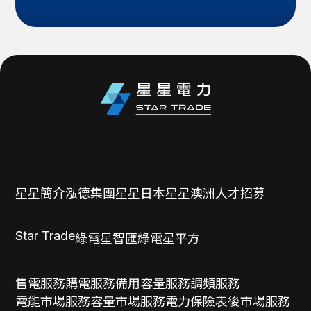
關於星星電力
星星簡介
泓德集團
星星日本
星星澳洲
人才招募
核心技術
Star Trade
綠電星智匯
綠電星平方
電力服務
售電服務
購電服務
備用容量服務
調頻服務
電能市場服務
容量市場服務
電力保險
表後市場服務