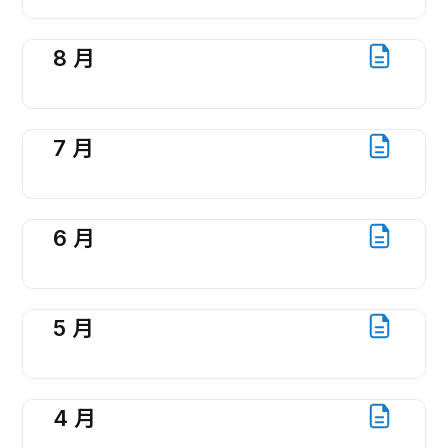
8 月
7 月
6 月
5 月
4 月