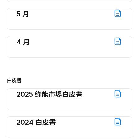
5 月
4 月
白皮書
2025 綠能市場白皮書
2024 白皮書