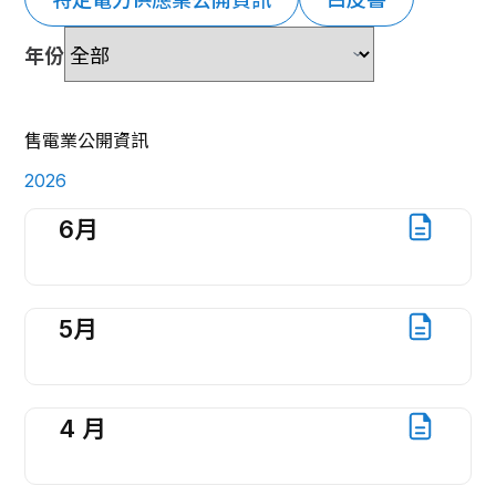
年份
售電業公開資訊
2026
6月
5月
4 月