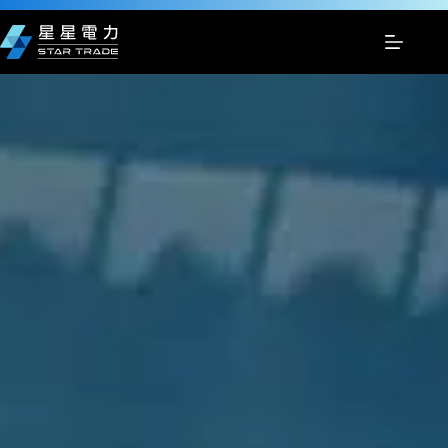
跳
至
主
要
內
容