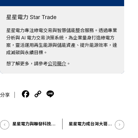
星星電力 Star Trade
星星電力專注綠電交易與智慧儲能整合服務。透過專業
分析與 AI 電力交易決策系統，為企業量身打造綠電方
案，靈活運用再生能源與儲能資產、提升能源效率，達
成減碳與永續目標。
想了解更多，請參考
公司簡介
。
F
C
Li
分享
a
o
n
c
p
e
e
y
星星電力與聯發科技簽
星星電力成台灣大哥大
署綠電合約 半導體業
b
Li
最大綠電供應商 雙方共
最佳綠電供應商
同成立綠能平台投資光