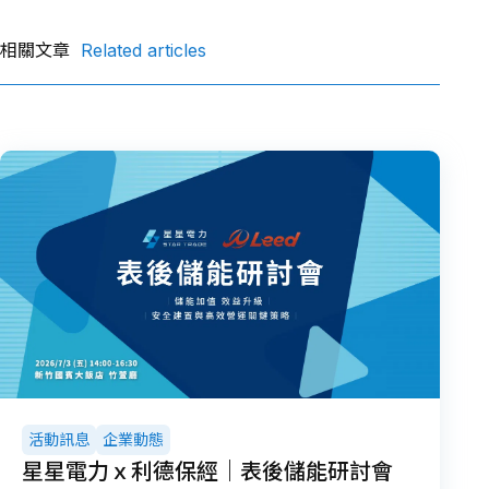
o
n
電與儲能案場
o
k
相關文章
Related articles
k
活動訊息
企業動態
星星電力ｘ利德保經｜表後儲能研討會