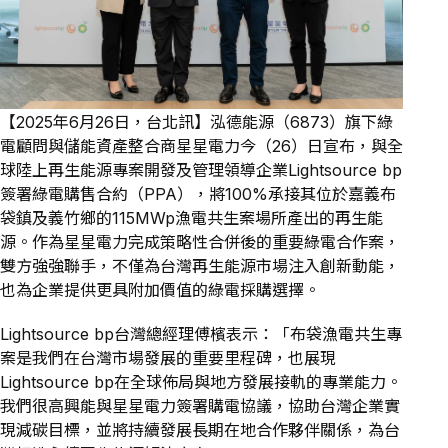
【2025年6月26日，台北訊】泓德能源（6873）旗下綠
電顧問與儲能資產整合商星星電力今（26）日宣布，與全
球陸上再生能源專案開發及管理領導企業Lightsource bp
簽署綠電購售合約（PPA），將100%承接其位於嘉義布
袋鎮及義竹鄉的115MWp漁電共生案場所產出的再生能
源。作為星星電力完成策略性合併後的重要綠電合作案，
雙方強強聯手，不僅為台灣再生能源市場注入創新動能，
也為企業提供更具附加價值的綠電採購選擇。
Lightsource bp台灣總經理傅檳表示：「布袋漁電共生專
案是我們在台灣市場發展的重要里程碑，也展現
Lightsource bp在全球佈局與地方發展接軌的專業能力。
我們很高興能與星星電力簽署購電協議，協助台灣企業實
現減碳目標，並將持續發展長期在地合作夥伴關係，為台