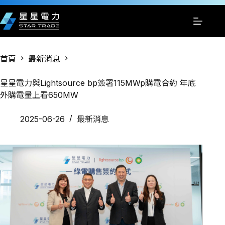
跳
至
主
要
內
首頁
最新消息
容
星星電力與Lightsource bp簽署115MWp購電合約 年底
外購電量上看650MW
2025-06-26
最新消息