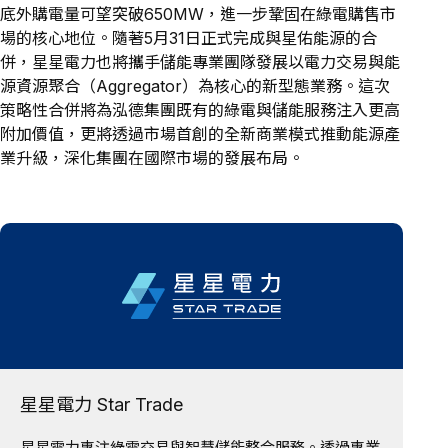
底外購電量可望突破650MW，進一步鞏固在綠電購售市
場的核心地位。隨著5月31日正式完成與星佑能源的合
併，星星電力也將攜手儲能專業團隊發展以電力交易與能
源資源聚合（Aggregator）為核心的新型態業務。這次
策略性合併將為泓德集團既有的綠電與儲能服務注入更高
附加價值，更將透過市場首創的全新商業模式推動能源產
業升級，深化集團在國際市場的發展布局。
星星電力 Star Trade
星星電力專注綠電交易與智慧儲能整合服務。透過專業