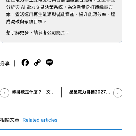
分析與 AI 電力交易決策系統，為企業量身打造綠電方
案，靈活運用再生能源與儲能資產、提升能源效率，達
成減碳與永續目標。
想了解更多，請參考
公司簡介
。
F
C
Li
分享
a
o
n
c
p
e
e
y
碳排放是什麼？一文解
星星電力目標2027年
析碳排放造成影響與減
b
Li
IPO 首創Power Bank
碳行動全攻略
模式助攻泓德海外布局
o
n
o
k
相關文章
Related articles
k