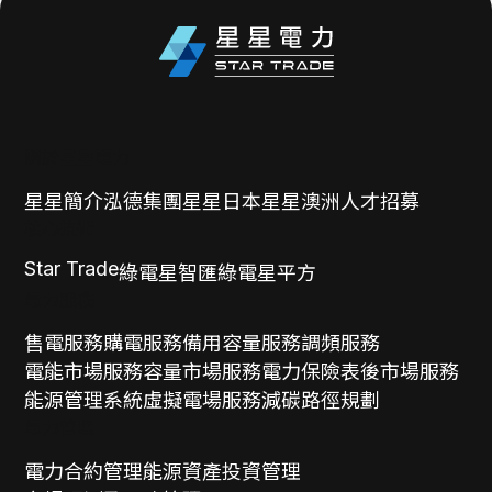
關於星星電力
星星簡介
泓德集團
星星日本
星星澳洲
人才招募
核心技術
Star Trade
綠電星智匯
綠電星平方
電力服務
售電服務
購電服務
備用容量服務
調頻服務
電能市場服務
容量市場服務
電力保險
表後市場服務
能源管理系統
虛擬電場服務
減碳路徑規劃
電力管理
電力合約管理
能源資產投資管理