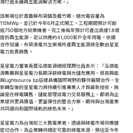
灣打造永續再生能源解決方案。」
該案場位於嘉義縣布袋鎮及義竹鄉，總光電容量為
115MWp，並已於今年6月正式開工，工程期間預計可創
造750個地方就業機會。完工後每年預計可產出高達1.8億
度的再生能源，足以供應約41,000家戶全年用電。依據
合作協議，布袋漁電共生案場所產再生能源將全數由星星
電力負責銷售。
星星電力董事長暨泓德能源總經理周仕昌表示：「泓德能
源集團與星星電力長期深耕綠電與光儲充應用，很高興能
與Lightsource bp這樣具備國際視野的夥伴展開合作。全
新轉型後的星星電力將持續引進專業人才與最新技術，無
論是在綠電購售、儲能管理或電力交易服務上，都將為企
業提供更具價值、更富彈性的整合方案，期待與台灣產業
共同邁向和國際接軌的綠色未來。」
星星電力為台灣前三大售電業者，透過與綠電市場供應鏈
密切合作，為企業轉供穩定可靠的綠電來源，預估至今年