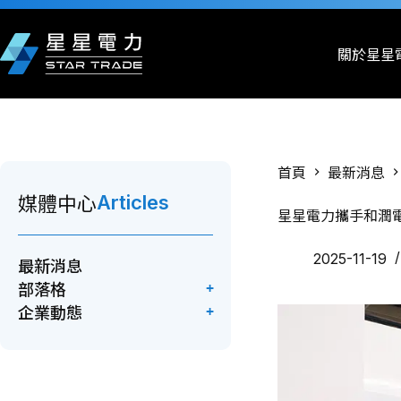
跳
至
主
關於星星
要
內
容
首頁
最新消息
Articles
媒體中心
星星電力攜手和潤
2025-11-19
最新消息
部落格
企業動態