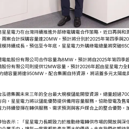
商星星電力在台灣持續推進外部綠電購電合作策略，近日再與和
兩案合計採購容量達20MW，預計將分別於2025年第四季與2
規模持續成長，預估至今年底，星星電力外購綠電總量將突破65
潤電能股份有限公司合作容量為8MW，預計將自2025年第四
股份有限公司則提供12MW容量，預計2026年起由星星電力
合約總容量將達950MW，配合集團自持資源，將涵蓋多元太陽
泓德集團未來三年的全台最大規模儲能開發資源，總量超過700
方向，星星電力將以儲能優勢提供備用容量服務，協助發電及售
電力持續發揮在轉供服務、需求預測與客戶媒合上的整合優勢，
婷怡表示：「星星電力長期致力於推動綠電轉供市場的開放與深
的企業手中，讓每一度電都能產生更大的價值。未來我們也期待