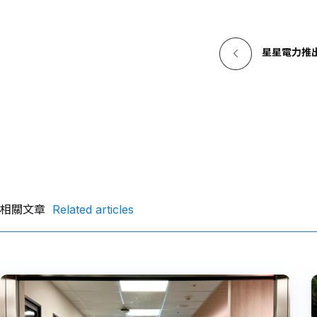
a
c
e
星星電力推出
資產
b
o
o
k
相關文章
Related articles