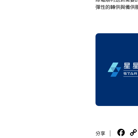
彈性的轉供與備供
F
分享