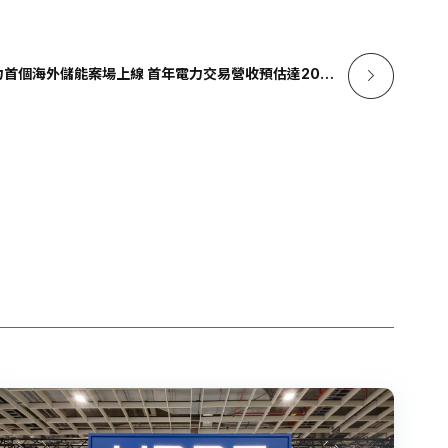
力首個海外儲能案場上線 首年電力交易營收預估達20億
日圓