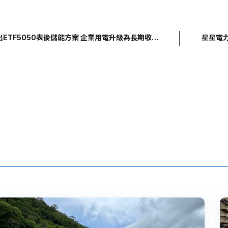
o
n
p
e
y
ETF5050表後儲能方案 企業用電升級為長期收益
星星電
Li
n
k