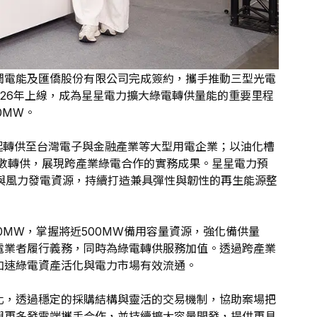
潤電能及匯僑股份有限公司完成簽約，攜手推動三型光電
026年上線，成為星星電力擴大綠電轉供量能的重要里程
0MW。
季起轉供至台灣電子與金融產業等大型用電企業；以油化槽
全數轉供，展現跨產業綠電合作的實務成果。星星電力預
能與風力發電資源，持續打造兼具彈性與韌性的再生能源整
MW，掌握將近500MW備用容量資源，強化備供量
電業者履行義務，同時為綠電轉供服務加值。透過跨產業
加速綠電資產活化與電力市場有效流通。
化，透過穩定的採購結構與靈活的交易機制，協助案場把
與更多發電端攜手合作，並持續擴大容量開發，提供更具