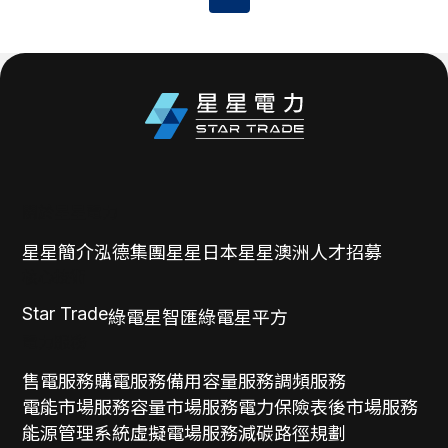
關於星星電力
星星簡介
泓德集團
星星日本
星星澳洲
人才招募
核心技術
Star Trade
綠電星智匯
綠電星平方
電力服務
售電服務
購電服務
備用容量服務
調頻服務
電能市場服務
容量市場服務
電力保險
表後市場服務
能源管理系統
虛擬電場服務
減碳路徑規劃