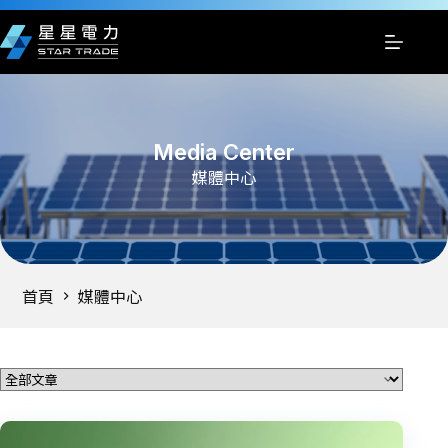
跳
至
主
要
內
容
Media Center
媒體中心
首頁
媒體中心
分類