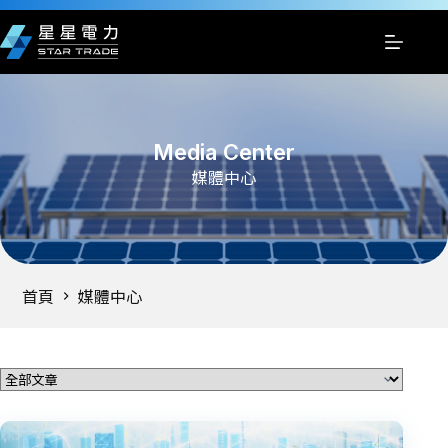
跳
至
主
要
內
容
Media Center
媒體中心
首頁
媒體中心
分類