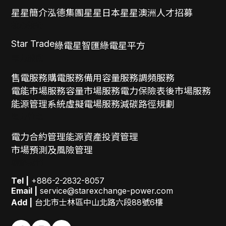
星星簡介
泓德集團
星星日本
星星澳洲
人才招募
核心技術
Star Trade
綠電星智匯
綠電星平方
電力服務
售電服務
購電服務
備用容量服務
調頻服務
電能市場服務
容量市場服務
電力保險
表後市場服務
能源管理系統
虛擬電場服務
減碳路徑規劃
電力管理
電力合約管理
能源資產投資管理
市場預測及風險管理
聯絡我們
Tel |
+886-2-2832-8057
Email |
service@starexchange-power.com
Add |
台北市士林區中山北路六段88號6樓