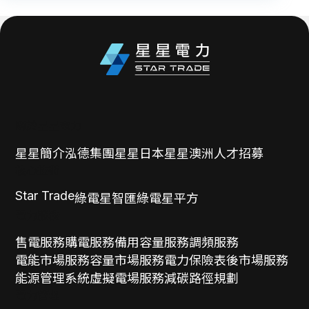
關於星星電力
星星簡介
泓德集團
星星日本
星星澳洲
人才招募
核心技術
Star Trade
綠電星智匯
綠電星平方
電力服務
售電服務
購電服務
備用容量服務
調頻服務
電能市場服務
容量市場服務
電力保險
表後市場服務
能源管理系統
虛擬電場服務
減碳路徑規劃
電力管理