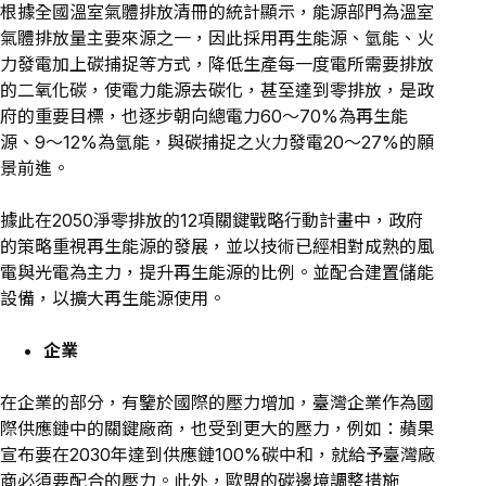
根據全國溫室氣體排放清冊的統計顯示，能源部門為溫室
氣體排放量主要來源之一，因此採用再生能源、氫能、火
力發電加上碳捕捉等方式，降低生產每一度電所需要排放
的二氧化碳，使電力能源去碳化，甚至達到零排放，是政
府的重要目標，也逐步朝向總電力60～70%為再生能
源、9～12%為氫能，與碳捕捉之火力發電20～27%的願
景前進。
據此在2050淨零排放的12項關鍵戰略行動計畫中，政府
的策略重視再生能源的發展，並以技術已經相對成熟的風
電與光電為主力，提升再生能源的比例。並配合建置儲能
設備，以擴大再生能源使用。
企業
在企業的部分，有鑒於國際的壓力增加，臺灣企業作為國
際供應鏈中的關鍵廠商，也受到更大的壓力，例如：蘋果
宣布要在2030年達到供應鏈100%碳中和，就給予臺灣廠
商必須要配合的壓力。此外，歐盟的碳邊境調整措施