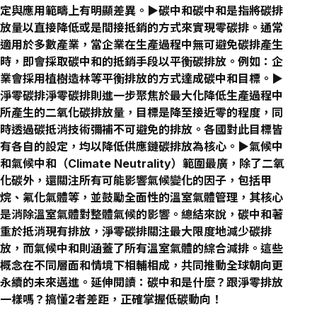
定與應用範疇上有明顯差異。▶碳中和碳中和是指將碳排
放量以直接降低或是間接抵銷的方式來實現零碳排。通常
適用於多數產業，當企業在生產過程中無可避免碳排產生
時，即會採取碳中和的抵銷手段以平衡碳排放。例如：企
業會採用植樹造林等平衡排放的方式達成碳中和目標。▶
淨零碳排淨零碳排則進一步聚焦於最大化降低生產過程中
所產生的二氧化碳排放量，目標是降至接近零的程度，同
時透過碳抵消技術彌補不可避免的排放。各國對此目標皆
有各自的設定，均以降低供應鏈碳排放為核心。▶氣候中
和氣候中和（Climate Neutrality）範圍最廣，除了二氧
化碳外，還關注所有可能影響氣候變化的因子，包括甲
烷、氟化氣體等，並鼓勵全面性的溫室氣體管理，其核心
是消除溫室氣體對整體氣候的影響。總結來說，碳中和著
重於抵消現有排放，淨零碳排關注最大限度地減少碳排
放，而氣候中和則涵蓋了所有溫室氣體的綜合減排。這些
概念在不同層面和情境下相輔相成，共同推動全球朝向更
永續的未來邁進。延伸閱讀：
碳中和是什麼？跟淨零排放
一樣嗎？搞懂2者差距，正確掌握低碳動向！