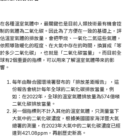
在各種溫室氣體中，最關鍵也是目前人類技術最有機會控
制的氣體為二氧化碳。因此為了方便在一致的基礎上，評
估溫室氣體的排放量，會把甲烷、一氧化二氮這些氣體，
依照導致暖化的程度、在大氣中存在的時間，換算成「等
於多少二氧化碳」，也就是「二氧化碳當量」。而目前全
球有2個重要的指標，可以用來了解溫室氣體帶來的影
響。
每年由聯合國環境署發布的「排放差距報告」，這
份報告會統計每年全球的二氧化碳排放當量，例
如：在2022年，全球的溫室氣體排放量為574億噸
二氧化碳排放當量。
另一個指標則不計入其他的溫室氣體，只測量當下
大氣中的二氧化碳濃度，根據美國國家海洋暨大氣
總署的測量，在2023年大氣中的二氧化碳濃度已經
達到421.08ppm，再創歷史新高。