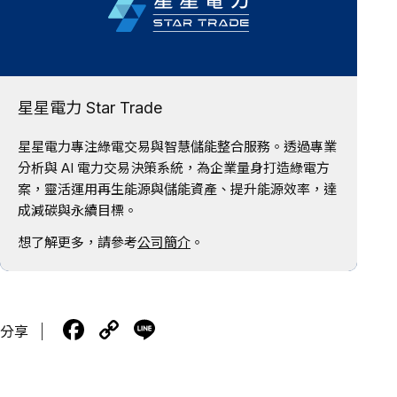
星星電力 Star Trade
星星電力專注綠電交易與智慧儲能整合服務。透過專業
分析與 AI 電力交易決策系統，為企業量身打造綠電方
案，靈活運用再生能源與儲能資產、提升能源效率，達
成減碳與永續目標。
想了解更多，請參考
公司簡介
。
F
C
Li
分享
a
o
n
c
p
e