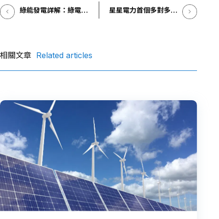
e
y
綠能發電詳解：綠電是
星星電力首個多對多案
什麼？怎麼交易？購買
b
Li
例創下業界最高速 帶
再生能源憑證流程一次
動三型電廠綠電轉供 挹
o
n
看
注綠電供給
o
k
相關文章
Related articles
k