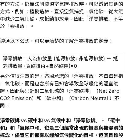
有的方法，仍無法削減溫室氣體排放時，可以透過其他的
方式，例如：植樹造林、直接空氣捕捉二氧化碳，從大氣
中減少二氧化碳，來抵銷排放量。因此「淨零排放」不等
於「零排放」。
透過以下公式，可以更清楚的了解淨零排放的定義：
淨零排放＝人為排放量 (能源排放+非能源排放) － 抵
銷排放量 (負碳技術+自然碳匯)=0
另外值得注意的是，各國承諾的「淨零排放」不單單是指
二氧化碳，而是包含所有已知會導致全球暖化的溫室氣
體，因此與只針對二氧化碳的「淨零碳排」（Net Zero
CO2 Emission）和
「碳中和」
（Carbon Neutral ）不
同。
淨零碳排 vs 碳中和 vs 氣候中和
「淨零碳排」、「碳中
和」和「氣候中和」也是三個經常出現的概念與被混淆的
概念。儘管它們都有以緩解氣候變化的目標，但其目標設